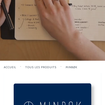
ACCUEIL
'
TOUS LES PRODUITS
'
MINBØK