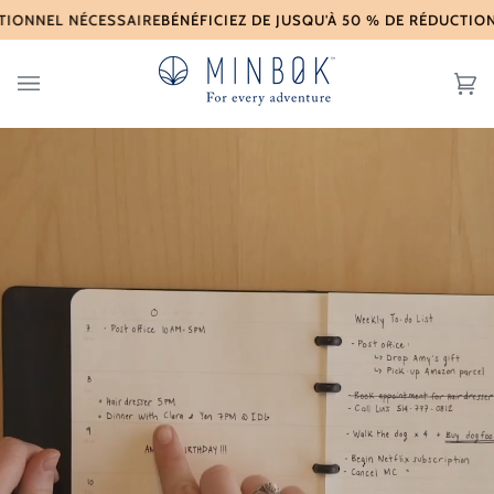
Skip
EL NÉCESSAIRE
BÉNÉFICIEZ DE JUSQU'À 50 % DE RÉDUCTION SU
to
content
Ch
(0