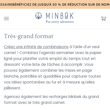
Skip
BÉNÉFICIEZ DE JUSQU'À 50 % DE RÉDUCTION SUR DE NOM
to
content
Ch
(0
Très-grand format
Créez une infinité de combinaisons
à l'aide d'un seul
carnet ! Combinez l'agenda semainier avec le papier
ligné pour planifier votre emploi du temps tout en
dressant votre liste de tâches à accomplir. Vous
pouvez également combiner les mises en page
blanche, pointillée et quadrillée pour capturer toutes
vos idées spontanées au fur et à mesure qu'elles
jaillissent.
Agencez également les recharges Minbøk du grand
format avec le très grand carnet.