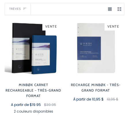
Trèves
TRÈVES
VENTE
VENTE
MINBØK CARNET
RECHARGE MINBØK - TRÈS-
RECHARGEABLE - TRÈS-GRAND
GRAND FORMAT
FORMAT
À partir de 10,95 $
13,95 $
A partir de $19.95
$39.95
2 couleurs disponibles
Noir
Bordeaux